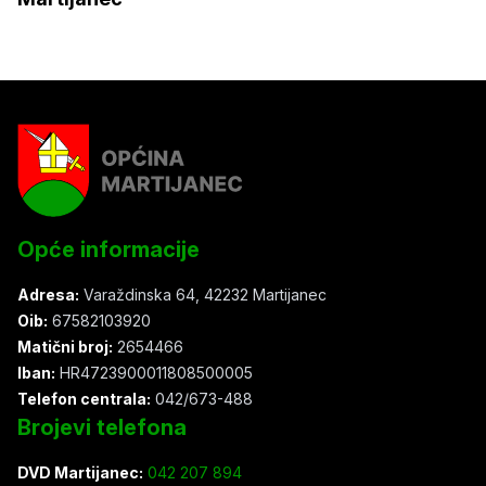
Opće informacije
Adresa:
Varaždinska 64, 42232 Martijanec
Oib:
67582103920
Matični broj:
2654466
Iban:
HR4723900011808500005
Telefon centrala:
042/673-488
Brojevi telefona
DVD Martijanec:
042 207 894