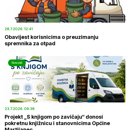
28.7.2026. 12:41
Obavijest korisnicima o preuzimanju
spremnika za otpad
Novosti
23.7.2026. 09:38
Projekt „S knjigom po zavičaju“ donosi
pokretnu knjižnicu i stanovnicima Općine
Martijanec