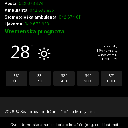
Pošta:
042 673 474
Ambulanta:
042 673 925
Stomatološka ambulanta:
042 674 011
Ljekarna:
042 673 933
Vremenska prognoza
28
°
clear sky
19% humidity
wind: 2m/s N
H 28 • L 28
38
33
32
34
37
°
°
°
°
°
ČET
PET
SUB
NED
PON
2026 © Sva prava pridržana. Općina Martijanec
Ove internetske stranice koriste kolačiće (eng. cookies) radi
Uvjeti korištenja