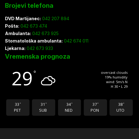
Brojevi telefona
DVD Martijanec:
042 207 894
Pošta:
042 673 474
Ambulanta:
042 673 925
Stomatološka ambulanta:
042 674 011
Ljekarna:
042 673 933
Vremenska prognoza
29
°
overcast clouds
19% humidity
wind: 5m/s N
H 30 • L 29
33
31
34
37
38
°
°
°
°
°
PET
SUB
NED
PON
UTO