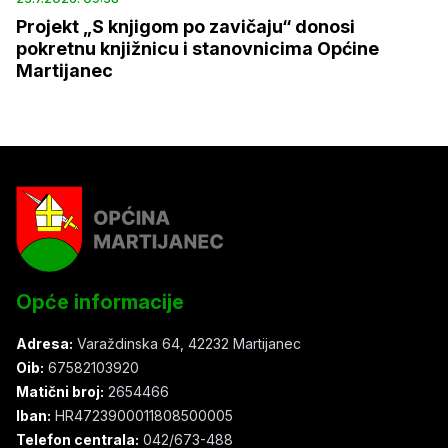
Projekt „S knjigom po zavičaju“ donosi
pokretnu knjižnicu i stanovnicima Općine
Martijanec
Opće informacije
Adresa:
Varaždinska 64, 42232 Martijanec
Oib:
67582103920
Matični broj:
2654466
Iban:
HR4723900011808500005
Telefon centrala:
042/673-488