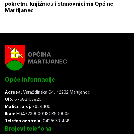
pokretnu knjižnicu i stanovnicima Općine
Martijanec
Opće informacije
Adresa:
Varaždinska 64, 42232 Martijanec
Oib:
67582103920
Matični broj:
2654466
Iban:
HR4723900011808500005
Telefon centrala:
042/673-488
Brojevi telefona