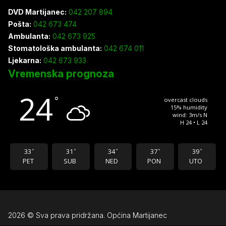
DVD Martijanec:
042 207 894
Pošta:
042 673 474
Ambulanta:
042 673 925
Stomatološka ambulanta:
042 674 011
Ljekarna:
042 673 933
Vremenska prognoza
24
°
overcast clouds
15% humidity
wind: 3m/s N
H 24 • L 24
33
31
34
37
39
°
°
°
°
°
PET
SUB
NED
PON
UTO
2026 © Sva prava pridržana. Općina Martijanec