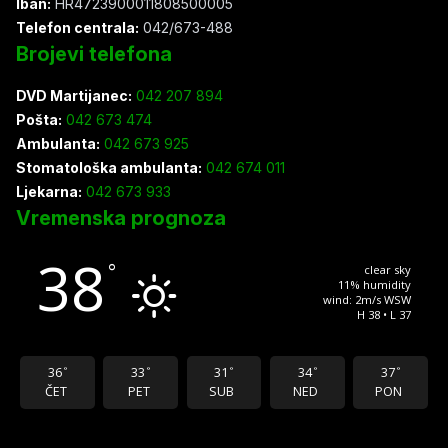
Iban:
HR4723900011808500005
Telefon centrala:
042/673-488
Brojevi telefona
DVD Martijanec:
042 207 894
Pošta:
042 673 474
Ambulanta:
042 673 925
Stomatološka ambulanta:
042 674 011
Ljekarna:
042 673 933
Vremenska prognoza
38
°
clear sky
11% humidity
wind: 2m/s WSW
H 38 • L 37
36
33
31
34
37
°
°
°
°
°
ČET
PET
SUB
NED
PON