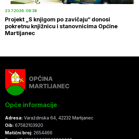
23.7.2026. 09:38
Projekt „S knjigom po zavičaju“ donosi
pokretnu knjižnicu i stanovnicima Općine
Martijanec
Opće informacije
Adresa:
Varaždinska 64, 42232 Martijanec
Oib:
67582103920
Matični broj:
2654466