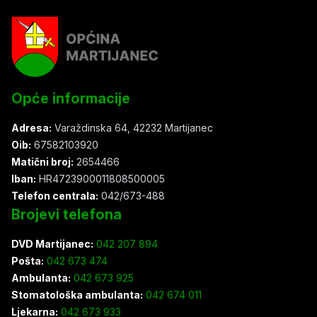
Opće informacije
Adresa:
Varaždinska 64, 42232 Martijanec
Oib:
67582103920
Matični broj:
2654466
Iban:
HR4723900011808500005
Telefon centrala:
042/673-488
Brojevi telefona
DVD Martijanec:
042 207 894
Pošta:
042 673 474
Ambulanta:
042 673 925
Stomatološka ambulanta:
042 674 011
Ljekarna:
042 673 933