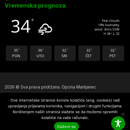
Vremenska prognoza
34
°
few clouds
19% humidity
wind: 3m/s SSW
H 34 • L 32
35
36
32
32
32
°
°
°
°
°
PON
UTO
SRI
ČET
PET
2026 © Sva prava pridržana. Općina Martijanec
Ove internetske stranice koriste kolačiće (eng. cookies) radi
Uvjeti korištenja
upravljanja prijavama korisnika, navigacijom i drugim funkcijama.
Pravila privatnosti
Korištenjem naših stranica slažete se da možemo spremiti
kolačiće na vaše računalo.
Izjava o pristupačnosti
Slažem se