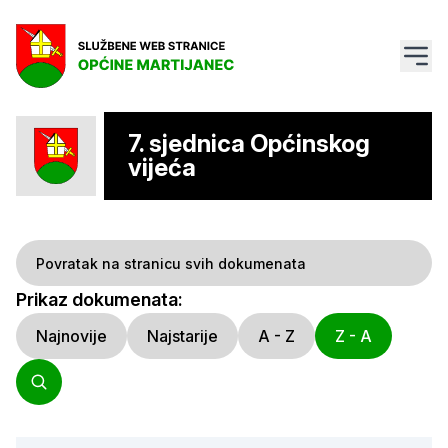
7. sjednica Općinskog
vijeća
Povratak na stranicu svih dokumenata
Prikaz dokumenata:
Najnovije
Najstarije
A - Z
Z - A