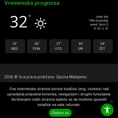
Vremenska prognoza
32
°
clear sky
19% humidity
wind: 2m/s S
H 32 • L 31
33
36
37
34
34
°
°
°
°
°
NED
PON
UTO
SRI
ČET
2026 © Sva prava pridržana. Općina Martijanec
Ove internetske stranice koriste kolačiće (eng. cookies) radi
Uvjeti korištenja
upravljanja prijavama korisnika, navigacijom i drugim funkcijama.
Pravila privatnosti
Korištenjem naših stranica slažete se da možemo spremiti
kolačiće na vaše računalo.
Izjava o pristupačnosti
Slažem se