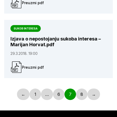
Preuzmi pdf
SUKOB INTERESA
Izjava o nepostojanju sukoba interesa –
Marijan Horvat.pdf
29.3.2018. 19:00
Preuzmi pdf
←
1
…
6
7
8
→