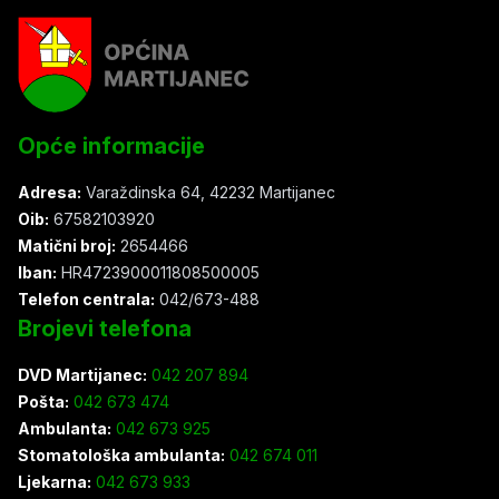
Opće informacije
Adresa:
Varaždinska 64, 42232 Martijanec
Oib:
67582103920
Matični broj:
2654466
Iban:
HR4723900011808500005
Telefon centrala:
042/673-488
Brojevi telefona
DVD Martijanec:
042 207 894
Pošta:
042 673 474
Ambulanta:
042 673 925
Stomatološka ambulanta:
042 674 011
Ljekarna:
042 673 933