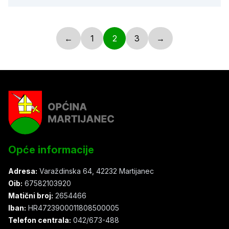
←
1
2
3
→
Opće informacije
Adresa:
Varaždinska 64, 42232 Martijanec
Oib:
67582103920
Matični broj:
2654466
Iban:
HR4723900011808500005
Telefon centrala:
042/673-488