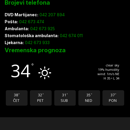
Brojevi telefona
DVD Martijanec:
042 207 894
Pošta:
042 673 474
Ambulanta:
042 673 925
Stomatološka ambulanta:
042 674 011
Ljekarna:
042 673 933
Vremenska prognoza
34
°
clear sky
19% humidity
wind: 1m/s NE
H 35 • L 34
38
32
31
35
37
°
°
°
°
°
ČET
PET
SUB
NED
PON