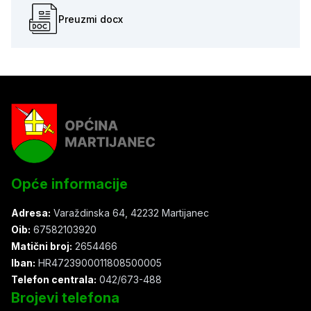
Preuzmi docx
Opće informacije
Adresa:
Varaždinska 64, 42232 Martijanec
Oib:
67582103920
Matični broj:
2654466
Iban:
HR4723900011808500005
Telefon centrala:
042/673-488
Brojevi telefona