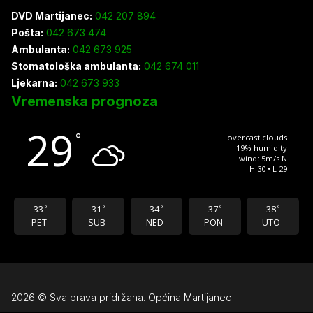
DVD Martijanec:
042 207 894
Pošta:
042 673 474
Ambulanta:
042 673 925
Stomatološka ambulanta:
042 674 011
Ljekarna:
042 673 933
Vremenska prognoza
29
°
overcast clouds
19% humidity
wind: 5m/s N
H 30 • L 29
33
31
34
37
38
°
°
°
°
°
PET
SUB
NED
PON
UTO
2026 © Sva prava pridržana. Općina Martijanec