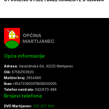
Opće informacije
Adresa:
Varaždinska 64, 42232 Martijanec
Oib:
67582103920
Matični broj:
2654466
Iban:
HR4723900011808500005
Telefon centrala:
042/673-488
Brojevi telefona
DVD Martijanec:
042 207 894