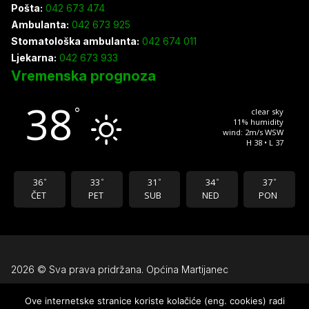
Pošta:
042 673 474
Ambulanta:
042 673 925
Stomatološka ambulanta:
042 674 011
Ljekarna:
042 673 933
Vremenska prognoza
38
°
clear sky
11% humidity
wind: 2m/s WSW
H 38 • L 37
36
33
31
34
37
°
°
°
°
°
ČET
PET
SUB
NED
PON
2026 © Sva prava pridržana. Općina Martijanec
Ove internetske stranice koriste kolačiće (eng. cookies) radi
Uvjeti korištenja