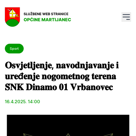
Sport
𝐎𝐬𝐯𝐣𝐞𝐭𝐥𝐣𝐞𝐧𝐣𝐞, 𝐧𝐚𝐯𝐨𝐝𝐧𝐣𝐚𝐯𝐚𝐧𝐣𝐞 𝐢
𝐮𝐫𝐞đ𝐞𝐧𝐣𝐞 𝐧𝐨𝐠𝐨𝐦𝐞𝐭𝐧𝐨𝐠 𝐭𝐞𝐫𝐞𝐧𝐚
𝐒̌𝐍𝐊 𝐃𝐢𝐧𝐚𝐦𝐨 𝟎𝟏 𝐕𝐫𝐛𝐚𝐧𝐨𝐯𝐞𝐜
16.4.2025. 14:00