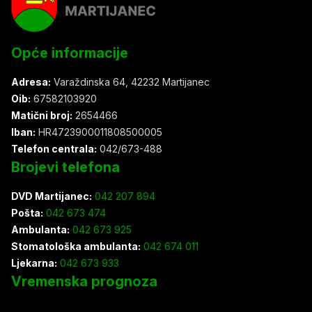
Opće informacije
Adresa:
Varaždinska 64, 42232 Martijanec
Oib:
67582103920
Matični broj:
2654466
Iban:
HR4723900011808500005
Telefon centrala:
042/673-488
Brojevi telefona
DVD Martijanec:
042 207 894
Pošta:
042 673 474
Ambulanta:
042 673 925
Stomatološka ambulanta:
042 674 011
Ljekarna:
042 673 933
Vremenska prognoza