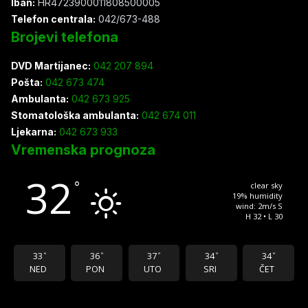
Iban:
HR4723900011808500005
Telefon centrala:
042/673-488
Brojevi telefona
DVD Martijanec:
042 207 894
Pošta:
042 673 474
Ambulanta:
042 673 925
Stomatološka ambulanta:
042 674 011
Ljekarna:
042 673 933
Vremenska prognoza
32
°
clear sky
19% humidity
wind: 2m/s S
H 32 • L 30
33
36
37
34
34
°
°
°
°
°
NED
PON
UTO
SRI
ČET