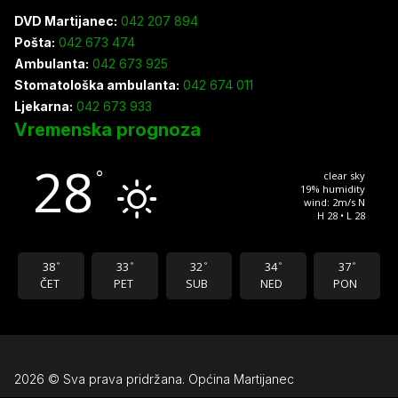
DVD Martijanec:
042 207 894
Pošta:
042 673 474
Ambulanta:
042 673 925
Stomatološka ambulanta:
042 674 011
Ljekarna:
042 673 933
Vremenska prognoza
28
°
clear sky
19% humidity
wind: 2m/s N
H 28 • L 28
38
33
32
34
37
°
°
°
°
°
ČET
PET
SUB
NED
PON
2026 © Sva prava pridržana. Općina Martijanec