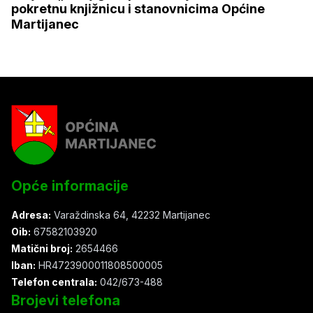
pokretnu knjižnicu i stanovnicima Općine
Martijanec
Opće informacije
Adresa:
Varaždinska 64, 42232 Martijanec
Oib:
67582103920
Matični broj:
2654466
Iban:
HR4723900011808500005
Telefon centrala:
042/673-488
Brojevi telefona