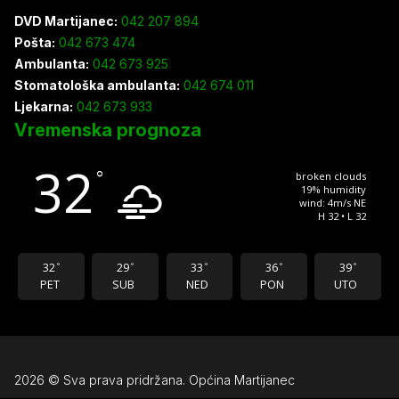
DVD Martijanec:
042 207 894
Pošta:
042 673 474
Ambulanta:
042 673 925
Stomatološka ambulanta:
042 674 011
Ljekarna:
042 673 933
Vremenska prognoza
32
°
broken clouds
19% humidity
wind: 4m/s NE
H 32 • L 32
32
29
33
36
39
°
°
°
°
°
PET
SUB
NED
PON
UTO
2026 © Sva prava pridržana. Općina Martijanec