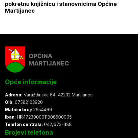
pokretnu knjižnicu i stanovnicima Općine
Martijanec
Opće informacije
Adresa:
Varaždinska 64, 42232 Martijanec
Oib:
67582103920
Matični broj:
2654466
Iban:
HR4723900011808500005
Telefon centrala:
042/673-488
Brojevi telefona