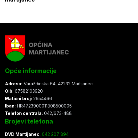
Opće informacije
Adresa:
Varaždinska 64, 42232 Martijanec
Oib:
67582103920
Matični broj:
2654466
Iban:
HR4723900011808500005
Telefon centrala:
042/673-488
Brojevi telefona
DVD Martijanec:
042 207 894