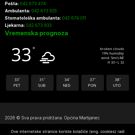
Pošta:
042 673 474
Ambulanta:
042 673 925
Stomatološka ambulanta:
042 674 011
Ljekarna:
042 673 933
Vremenska prognoza
33
°
broken clouds
19% humidity
wind: 5m/s NE
H 33 • L 32
33
31
34
37
38
°
°
°
°
°
PET
SUB
NED
PON
UTO
2026 © Sva prava pridržana. Općina Martijanec
Ove internetske stranice koriste kolačiće (eng. cookies) radi
Uvjeti korištenja