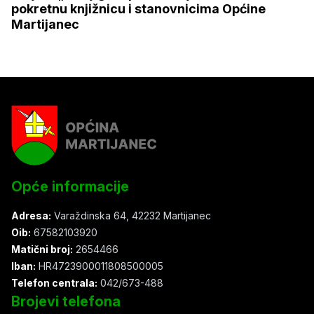
pokretnu knjižnicu i stanovnicima Općine
Martijanec
Opće informacije
Adresa:
Varaždinska 64, 42232 Martijanec
Oib:
67582103920
Matični broj:
2654466
Iban:
HR4723900011808500005
Telefon centrala:
042/673-488
Brojevi telefona