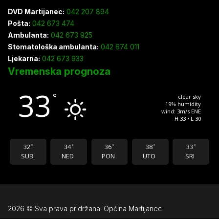
DVD Martijanec:
042 207 894
Pošta:
042 673 474
Ambulanta:
042 673 925
Stomatološka ambulanta:
042 674 011
Ljekarna:
042 673 933
Vremenska prognoza
33
°
clear sky
19% humidity
wind: 3m/s ENE
H 33 • L 30
32
34
36
38
33
°
°
°
°
°
SUB
NED
PON
UTO
SRI
2026 © Sva prava pridržana. Općina Martijanec