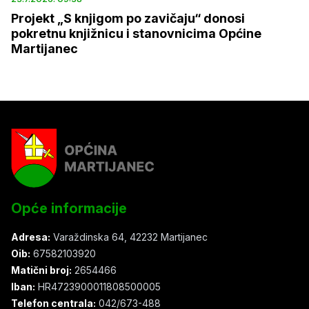
Projekt „S knjigom po zavičaju“ donosi
pokretnu knjižnicu i stanovnicima Općine
Martijanec
Opće informacije
Adresa:
Varaždinska 64, 42232 Martijanec
Oib:
67582103920
Matični broj:
2654466
Iban:
HR4723900011808500005
Telefon centrala:
042/673-488