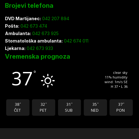
Brojevi telefona
DVD Martijanec:
042 207 894
Pošta:
042 673 474
Ambulanta:
042 673 925
Stomatološka ambulanta:
042 674 011
Ljekarna:
042 673 933
Vremenska prognoza
37
°
clear sky
11% humidity
wind: 1m/s SE
H 37 • L 36
38
32
31
35
37
°
°
°
°
°
ČET
PET
SUB
NED
PON