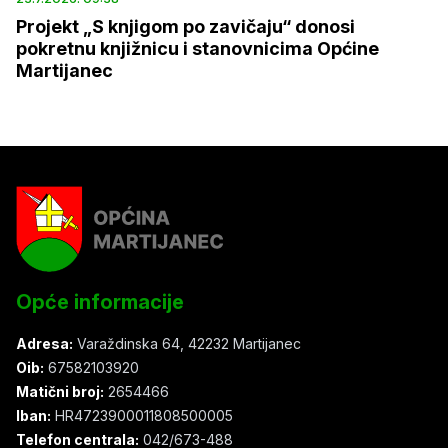
Projekt „S knjigom po zavičaju“ donosi
pokretnu knjižnicu i stanovnicima Općine
Martijanec
Opće informacije
Adresa:
Varaždinska 64, 42232 Martijanec
Oib:
67582103920
Matični broj:
2654466
Iban:
HR4723900011808500005
Telefon centrala:
042/673-488