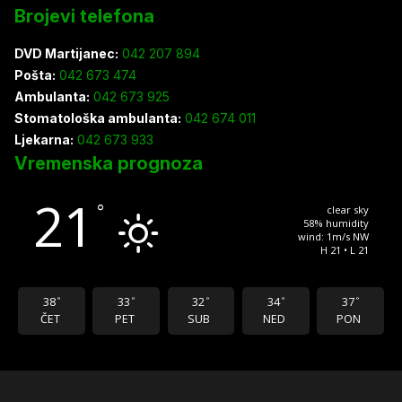
Brojevi telefona
DVD Martijanec:
042 207 894
Pošta:
042 673 474
Ambulanta:
042 673 925
Stomatološka ambulanta:
042 674 011
Ljekarna:
042 673 933
Vremenska prognoza
21
°
clear sky
58% humidity
wind: 1m/s NW
H 21 • L 21
38
33
32
34
37
°
°
°
°
°
ČET
PET
SUB
NED
PON