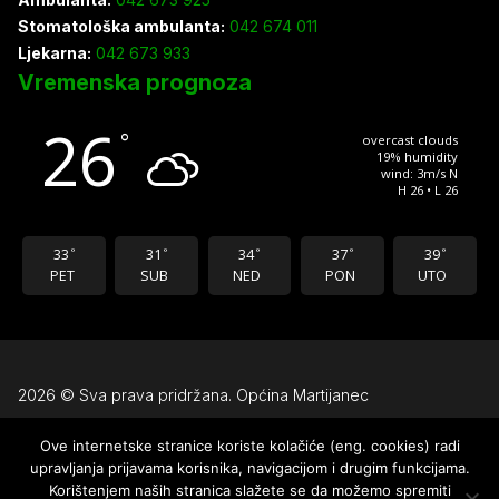
Stomatološka ambulanta:
042 674 011
Ljekarna:
042 673 933
Vremenska prognoza
26
°
overcast clouds
19% humidity
wind: 3m/s N
H 26 • L 26
33
31
34
37
39
°
°
°
°
°
PET
SUB
NED
PON
UTO
2026 © Sva prava pridržana. Općina Martijanec
Ove internetske stranice koriste kolačiće (eng. cookies) radi
Uvjeti korištenja
upravljanja prijavama korisnika, navigacijom i drugim funkcijama.
Pravila privatnosti
Korištenjem naših stranica slažete se da možemo spremiti