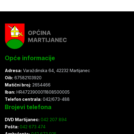
Opće informacije
Adresa:
Varaždinska 64, 42232 Martijanec
Oib:
67582103920
Matični broj:
2654466
Iban:
HR4723900011808500005
Telefon centrala:
042/673-488
Brojevi telefona
DVD Martijanec:
042 207 894
Pošta:
042 673 474
Ambulanta:
042 673 925