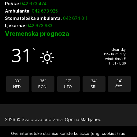
Pošta:
042 673 474
Ambulanta:
042 673 925
Stomatološka ambulanta:
042 674 011
Ljekarna:
042 673 933
Vremenska prognoza
31
°
clear sky
19% humidity
wind: 0m/s E
H 31 • L 30
33
36
37
34
34
°
°
°
°
°
NED
PON
UTO
SRI
ČET
2026 © Sva prava pridržana. Općina Martijanec
Ove internetske stranice koriste kolačiće (eng. cookies) radi
Uvjeti korištenja