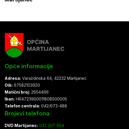
Opće informacije
Adresa:
Varaždinska 64, 42232 Martijanec
Oib:
67582103920
Matični broj:
2654466
Iban:
HR4723900011808500005
Telefon centrala:
042/673-488
Brojevi telefona
DVD Martijanec:
042 207 894