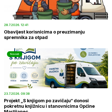
28.7.2026. 12:41
Obavijest korisnicima o preuzimanju
spremnika za otpad
Novosti
23.7.2026. 09:38
Projekt „S knjigom po zavičaju“ donosi
pokretnu knjižnicu i stanovnicima Općine
Martijanec