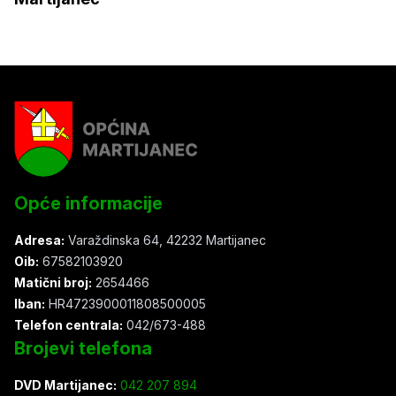
Opće informacije
Adresa:
Varaždinska 64, 42232 Martijanec
Oib:
67582103920
Matični broj:
2654466
Iban:
HR4723900011808500005
Telefon centrala:
042/673-488
Brojevi telefona
DVD Martijanec:
042 207 894