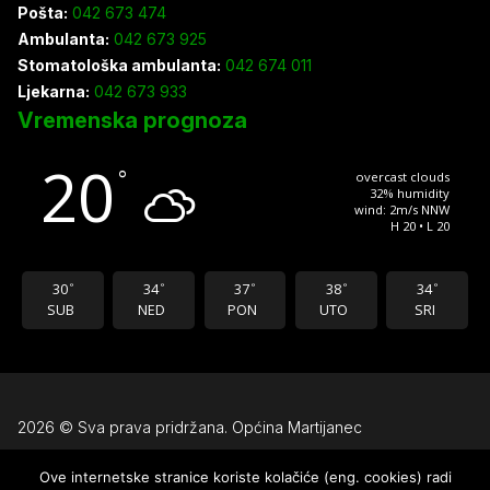
Pošta:
042 673 474
Ambulanta:
042 673 925
Stomatološka ambulanta:
042 674 011
Ljekarna:
042 673 933
Vremenska prognoza
20
°
overcast clouds
32% humidity
wind: 2m/s NNW
H 20 • L 20
30
34
37
38
34
°
°
°
°
°
SUB
NED
PON
UTO
SRI
2026 © Sva prava pridržana. Općina Martijanec
Ove internetske stranice koriste kolačiće (eng. cookies) radi
Uvjeti korištenja