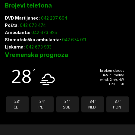
Brojevi telefona
DVD Martijanec:
042 207 894
Pošta:
042 673 474
Ambulanta:
042 673 925
Stomatološka ambulanta:
042 674 011
Ljekarna:
042 673 933
Vremenska prognoza
28
°
broken clouds
34% humidity
wind: 2m/s NW
H 28 • L 28
28
34
31
34
37
°
°
°
°
°
ČET
PET
SUB
NED
PON