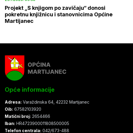
Projekt „S knjigom po zavičaju“ donosi
pokretnu knjižnicu i stanovnicima Općine
Martijanec
Opće informacije
Adresa:
Varaždinska 64, 42232 Martijanec
Oib:
67582103920
Matični broj:
2654466
Iban:
HR4723900011808500005
Telefon centrala:
042/673-488