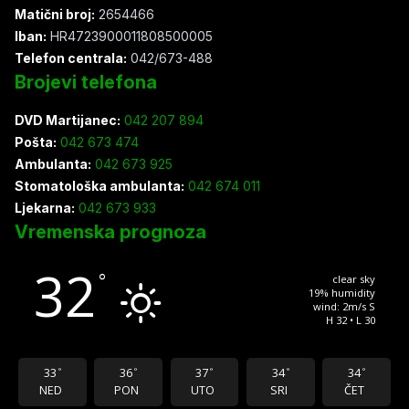
Matični broj:
2654466
Iban:
HR4723900011808500005
Telefon centrala:
042/673-488
Brojevi telefona
DVD Martijanec:
042 207 894
Pošta:
042 673 474
Ambulanta:
042 673 925
Stomatološka ambulanta:
042 674 011
Ljekarna:
042 673 933
Vremenska prognoza
32
°
clear sky
19% humidity
wind: 2m/s S
H 32 • L 30
33
36
37
34
34
°
°
°
°
°
NED
PON
UTO
SRI
ČET