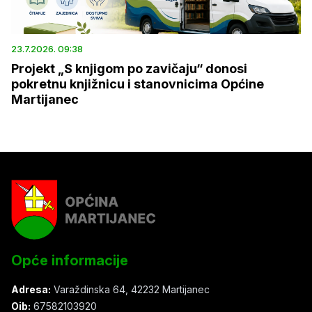
23.7.2026. 09:38
Projekt „S knjigom po zavičaju“ donosi
pokretnu knjižnicu i stanovnicima Općine
Martijanec
Opće informacije
Adresa:
Varaždinska 64, 42232 Martijanec
Oib:
67582103920