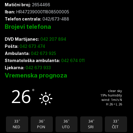
Matični broj:
2654466
Iban:
HR4723900011808500005
Telefon centrala:
042/673-488
Brojevi telefona
DVD Martijanec:
042 207 894
Pošta:
042 673 474
Ambulanta:
042 673 925
Stomatološka ambulanta:
042 674 011
Ljekarna:
042 673 933
Vremenska prognoza
26
°
clear sky
19% humidity
wind: 1m/s N
H 26 • L 26
33
36
36
34
33
°
°
°
°
°
NED
PON
UTO
SRI
ČET