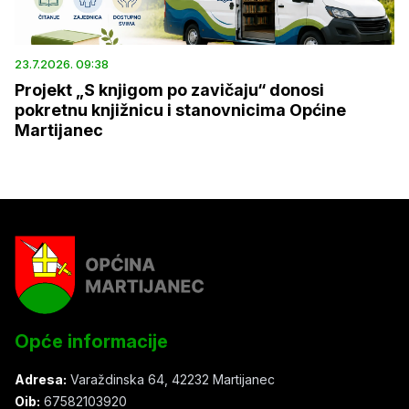
23.7.2026. 09:38
Projekt „S knjigom po zavičaju“ donosi
pokretnu knjižnicu i stanovnicima Općine
Martijanec
Opće informacije
Adresa:
Varaždinska 64, 42232 Martijanec
Oib:
67582103920