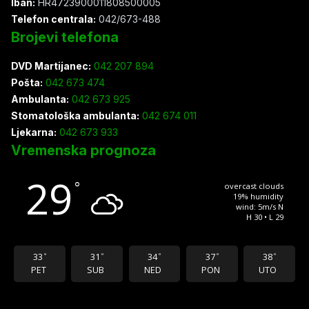
Iban:
HR4723900011808500005
Telefon centrala:
042/673-488
Brojevi telefona
DVD Martijanec:
042 207 894
Pošta:
042 673 474
Ambulanta:
042 673 925
Stomatološka ambulanta:
042 674 011
Ljekarna:
042 673 933
Vremenska prognoza
29
°
overcast clouds
19% humidity
wind: 5m/s N
H 30 • L 29
33
31
34
37
38
°
°
°
°
°
PET
SUB
NED
PON
UTO