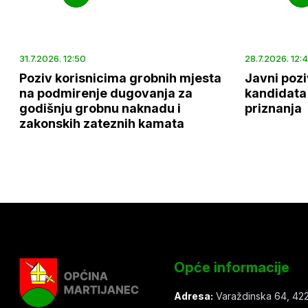
31.7.2026. 12:50
28.7.2026. 12:
Poziv korisnicima grobnih mjesta
Javni pozi
na podmirenje dugovanja za
kandidata 
godišnju grobnu naknadu i
priznanja
zakonskih zateznih kamata
Opće informacije
Adresa:
Varaždinska 64, 422