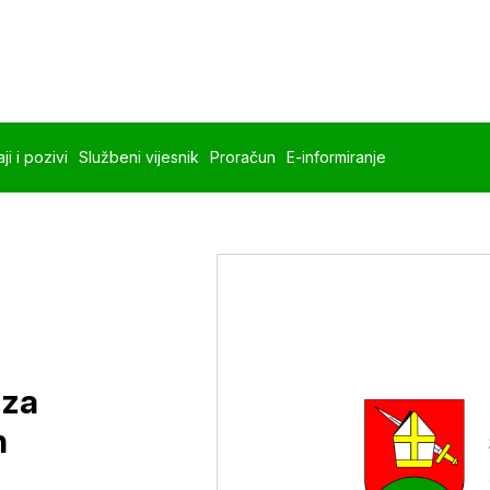
ji i pozivi
Službeni vijesnik
Proračun
E-informiranje
 za
h