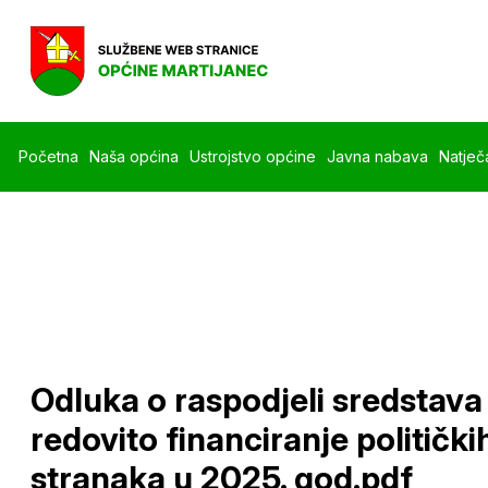
Početna
Naša općina
Ustrojstvo općine
Javna nabava
Natječa
Odluka o raspodjeli sredstava
redovito financiranje politički
stranaka u 2025. god.pdf