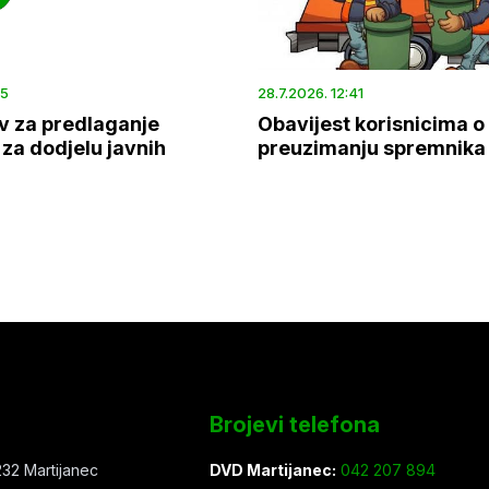
45
28.7.2026. 12:41
v za predlaganje
Obavijest korisnicima o
za dodjelu javnih
preuzimanju spremnika
Brojevi telefona
32 Martijanec
DVD Martijanec:
042 207 894