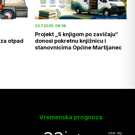
23.7.2026. 09:38
Projekt „S knjigom po zavičaju“
 za otpad
donosi pokretnu knjižnicu i
stanovnicima Općine Martijanec
Vremenska prognoza
°
clear sky