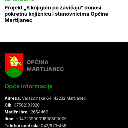
Projekt „S knjigom po zavičaju“ donosi
pokretnu knjižnicu i stanovnicima Općine
Martijanec
Opće informacije
Adresa:
Varaždinska 64, 42232 Martijanec
Oib:
67582103920
Matični broj:
2654466
Iban:
HR4723900011808500005
Telefon centrala:
042/673-488