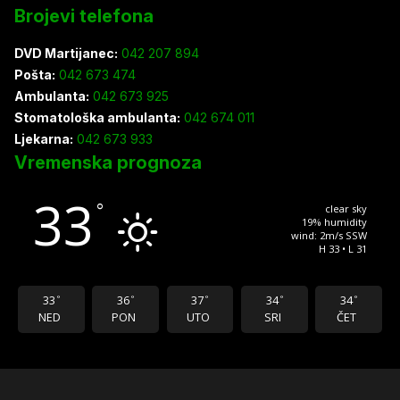
Brojevi telefona
DVD Martijanec:
042 207 894
Pošta:
042 673 474
Ambulanta:
042 673 925
Stomatološka ambulanta:
042 674 011
Ljekarna:
042 673 933
Vremenska prognoza
33
°
clear sky
19% humidity
wind: 2m/s SSW
H 33 • L 31
33
36
37
34
34
°
°
°
°
°
NED
PON
UTO
SRI
ČET