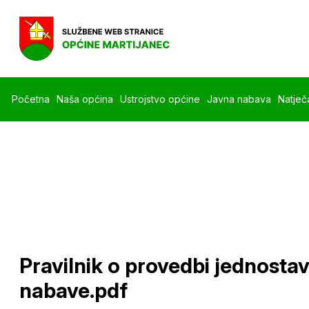
Početna
Naša općina
Ustrojstvo općine
Javna nabava
Natječa
Pravilnik o provedbi jednosta
nabave.pdf