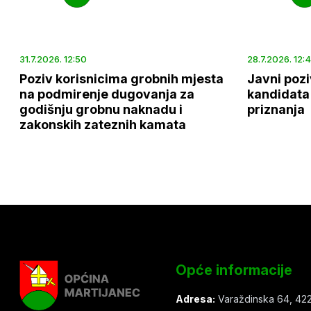
31.7.2026. 12:50
28.7.2026. 12:
Poziv korisnicima grobnih mjesta
Javni pozi
na podmirenje dugovanja za
kandidata 
godišnju grobnu naknadu i
priznanja
zakonskih zateznih kamata
Opće informacije
Adresa:
Varaždinska 64, 422