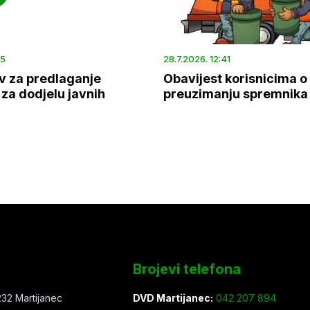
45
28.7.2026. 12:41
v za predlaganje
Obavijest korisnicima o
za dodjelu javnih
preuzimanju spremnika
Brojevi telefona
32 Martijanec
DVD Martijanec:
042 207 894