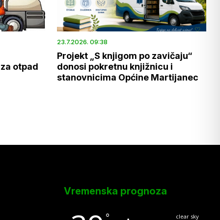
23.7.2026. 09:38
Projekt „S knjigom po zavičaju“
 za otpad
donosi pokretnu knjižnicu i
stanovnicima Općine Martijanec
Vremenska prognoza
°
clear sky