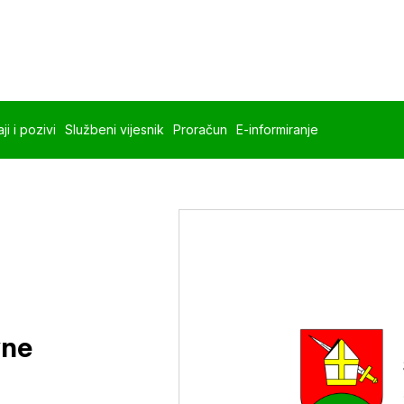
ji i pozivi
Službeni vijesnik
Proračun
E-informiranje
vne