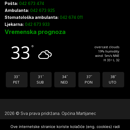
Pošta:
042 673 474
Ambulanta:
042 673 925
Stomatološka ambulanta:
042 674 011
Ljekarna:
042 673 933
Vremenska prognoza
33
°
overcast clouds
19% humidity
wind: 5m/s NNE
H 33 • L 32
33
31
34
37
38
°
°
°
°
°
PET
SUB
NED
PON
UTO
2026 © Sva prava pridržana. Općina Martijanec
Ove internetske stranice koriste kolačiće (eng. cookies) radi
Uvjeti korištenja