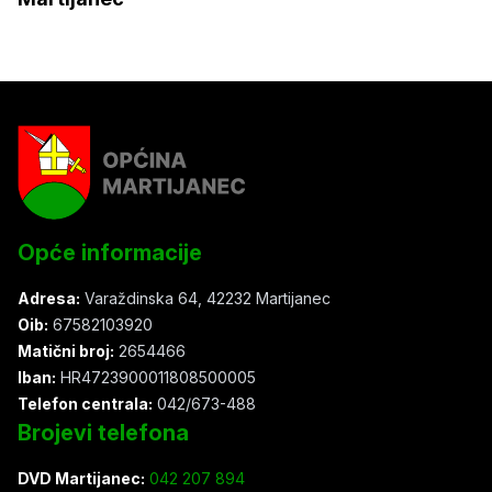
Opće informacije
Adresa:
Varaždinska 64, 42232 Martijanec
Oib:
67582103920
Matični broj:
2654466
Iban:
HR4723900011808500005
Telefon centrala:
042/673-488
Brojevi telefona
DVD Martijanec:
042 207 894