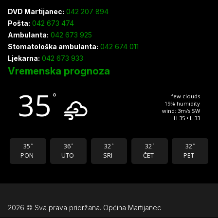
DVD Martijanec:
042 207 894
Pošta:
042 673 474
Ambulanta:
042 673 925
Stomatološka ambulanta:
042 674 011
Ljekarna:
042 673 933
Vremenska prognoza
35
°
few clouds
19% humidity
wind: 3m/s SW
H 35 • L 33
35
36
32
32
32
°
°
°
°
°
PON
UTO
SRI
ČET
PET
2026 © Sva prava pridržana. Općina Martijanec