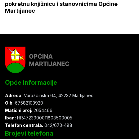
pokretnu knjižnicu i stanovnicima Općine
Martijanec
Opće informacije
Adresa:
Varaždinska 64, 42232 Martijanec
Oib:
67582103920
Matični broj:
2654466
Iban:
HR4723900011808500005
Telefon centrala:
042/673-488
Brojevi telefona