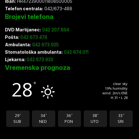
Iban:
HR4723900011808500005
Telefon centrala:
042/673-488
Brojevi telefona
DVD Martijanec:
042 207 894
Pošta:
042 673 474
Ambulanta:
042 673 925
Stomatološka ambulanta:
042 674 011
Ljekarna:
042 673 933
Vremenska prognoza
28
°
clear sky
19% humidity
wind: 2m/s ENE
H 31 • L 28
29
34
36
38
33
°
°
°
°
°
SUB
NED
PON
UTO
SRI