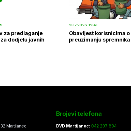
45
28.7.2026. 12:41
v za predlaganje
Obavijest korisnicima o
za dodjelu javnih
preuzimanju spremnika
Brojevi telefona
32 Martijanec
DVD Martijanec:
042 207 894