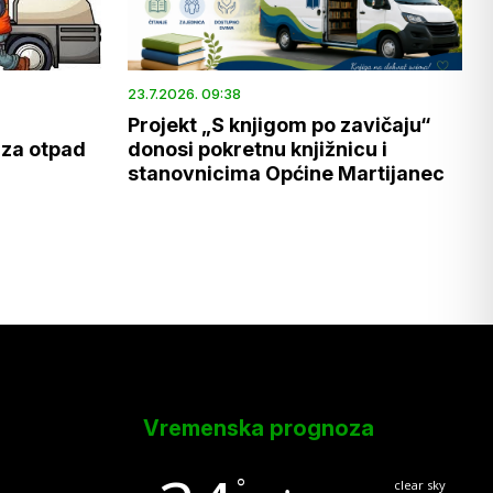
23.7.2026. 09:38
Projekt „S knjigom po zavičaju“
 za otpad
donosi pokretnu knjižnicu i
stanovnicima Općine Martijanec
Vremenska prognoza
°
clear sky