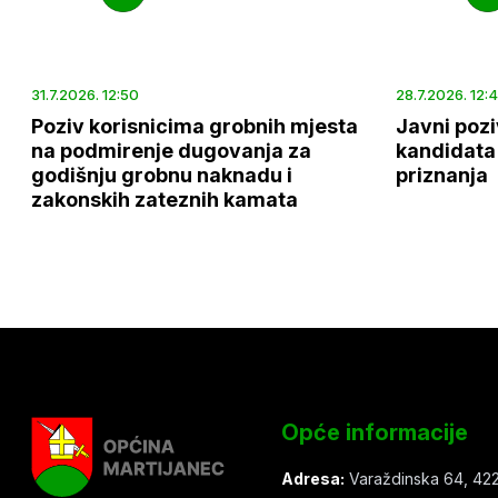
31.7.2026. 12:50
28.7.2026. 12:
Poziv korisnicima grobnih mjesta
Javni pozi
na podmirenje dugovanja za
kandidata 
godišnju grobnu naknadu i
priznanja
zakonskih zateznih kamata
Opće informacije
Adresa:
Varaždinska 64, 422