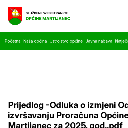
Početna
Naša općina
Ustrojstvo općine
Javna nabava
Natječa
Prijedlog -Odluka o izmjeni O
izvršavanju Proračuna Općin
Martijanec za 2025. god..pdf