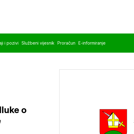
ji i pozivi
Službeni vijesnik
Proračun
E-informiranje
dluke o
e