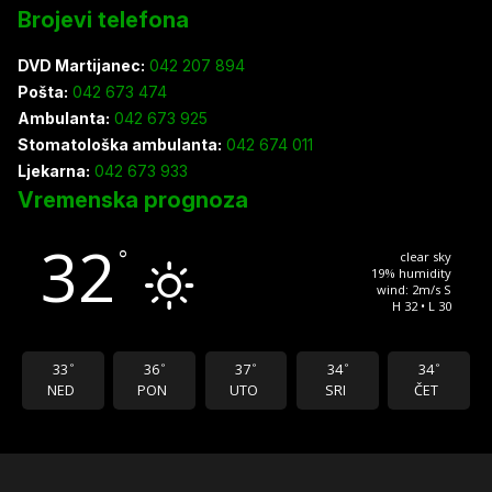
Brojevi telefona
DVD Martijanec:
042 207 894
Pošta:
042 673 474
Ambulanta:
042 673 925
Stomatološka ambulanta:
042 674 011
Ljekarna:
042 673 933
Vremenska prognoza
32
°
clear sky
19% humidity
wind: 2m/s S
H 32 • L 30
33
36
37
34
34
°
°
°
°
°
NED
PON
UTO
SRI
ČET