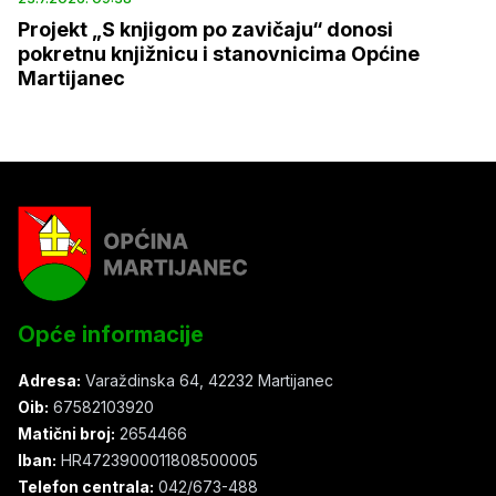
Projekt „S knjigom po zavičaju“ donosi
pokretnu knjižnicu i stanovnicima Općine
Martijanec
Opće informacije
Adresa:
Varaždinska 64, 42232 Martijanec
Oib:
67582103920
Matični broj:
2654466
Iban:
HR4723900011808500005
Telefon centrala:
042/673-488