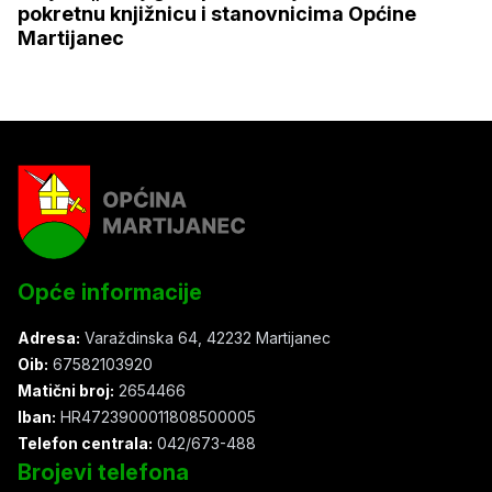
pokretnu knjižnicu i stanovnicima Općine
Martijanec
Opće informacije
Adresa:
Varaždinska 64, 42232 Martijanec
Oib:
67582103920
Matični broj:
2654466
Iban:
HR4723900011808500005
Telefon centrala:
042/673-488
Brojevi telefona