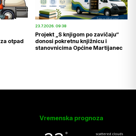
23.7.2026. 09:38
Projekt „S knjigom po zavičaju“
 za otpad
donosi pokretnu knjižnicu i
stanovnicima Općine Martijanec
Vremenska prognoza
°
scattered clouds