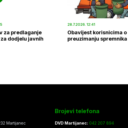
45
28.7.2026. 12:41
v za predlaganje
Obavijest korisnicima o
za dodjelu javnih
preuzimanju spremnika
Brojevi telefona
32 Martijanec
DVD Martijanec:
042 207 894