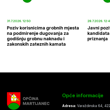
31.7.2026. 12:50
28.7.2026. 12:
Poziv korisnicima grobnih mjesta
Javni pozi
na podmirenje dugovanja za
kandidata 
godišnju grobnu naknadu i
priznanja
zakonskih zateznih kamata
Opće informacije
Adresa:
Varaždinska 64, 422