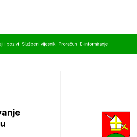
ji i pozivi
Službeni vijesnik
Proračun
E-informiranje
vanje
 u