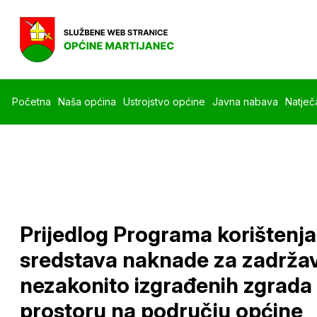
Početna
Naša općina
Ustrojstvo općine
Javna nabava
Natječa
Prijedlog Programa korištenja
sredstava naknade za zadrža
nezakonito izgrađenih zgrada
prostoru na području općine