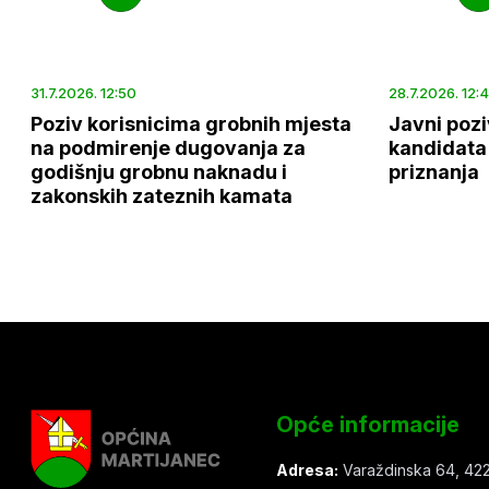
31.7.2026. 12:50
28.7.2026. 12:
Poziv korisnicima grobnih mjesta
Javni pozi
na podmirenje dugovanja za
kandidata 
godišnju grobnu naknadu i
priznanja
zakonskih zateznih kamata
Opće informacije
Adresa:
Varaždinska 64, 422