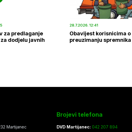
45
28.7.2026. 12:41
v za predlaganje
Obavijest korisnicima o
za dodjelu javnih
preuzimanju spremnika
Brojevi telefona
32 Martijanec
DVD Martijanec:
042 207 894