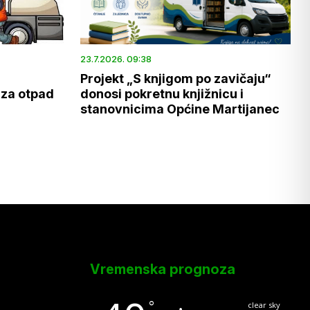
23.7.2026. 09:38
Projekt „S knjigom po zavičaju“
 za otpad
donosi pokretnu knjižnicu i
stanovnicima Općine Martijanec
Vremenska prognoza
°
clear sky