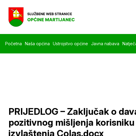
Početna
Naša općina
Ustrojstvo općine
Javna nabava
Natječa
PRIJEDLOG – Zaključak o dav
pozitivnog mišljenja korisniku
izvlaštenja Colas.docx