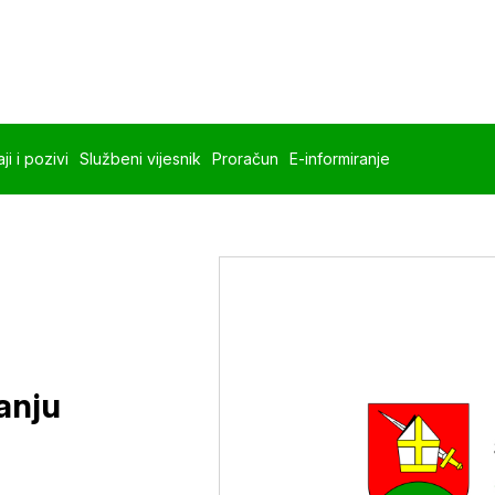
ji i pozivi
Službeni vijesnik
Proračun
E-informiranje
anju