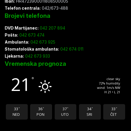
Iban:
HR4723900011808500005
Telefon centrala:
042/673-488
Brojevi telefona
DVD Martijanec:
042 207 894
Pošta:
042 673 474
Ambulanta:
042 673 925
Stomatološka ambulanta:
042 674 011
Ljekarna:
042 673 933
Vremenska prognoza
21
°
clear sky
72% humidity
wind: 1m/s NW
H 21 • L 21
33
36
37
34
33
°
°
°
°
°
NED
PON
UTO
SRI
ČET