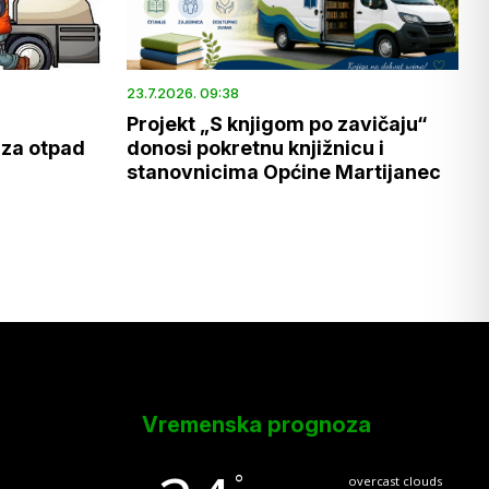
23.7.2026. 09:38
Projekt „S knjigom po zavičaju“
 za otpad
donosi pokretnu knjižnicu i
stanovnicima Općine Martijanec
Vremenska prognoza
°
overcast clouds