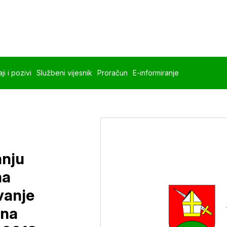
ji i pozivi
Službeni vijesnik
Proračun
E-informiranje
anju
ma
vanje
 na