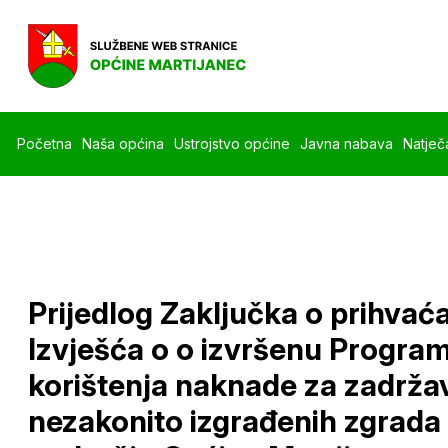
Početna
Naša općina
Ustrojstvo općine
Javna nabava
Natječa
Prijedlog Zaključka o prihvać
Izvješća o o izvršenu Progra
korištenja naknade za zadrža
nezakonito izgrađenih zgrada