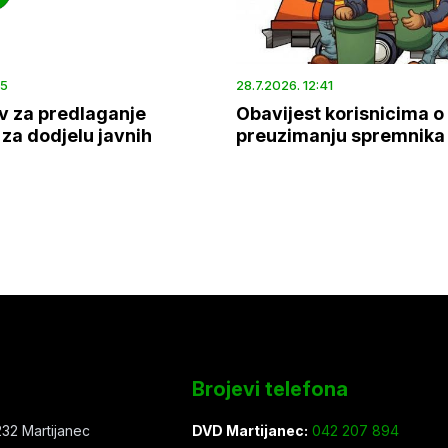
45
28.7.2026. 12:41
v za predlaganje
Obavijest korisnicima o
za dodjelu javnih
preuzimanju spremnika
Brojevi telefona
32 Martijanec
DVD Martijanec:
042 207 894