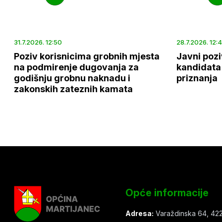
31.7.2026. 12:50
28.7.2026. 12:
Poziv korisnicima grobnih mjesta
Javni pozi
na podmirenje dugovanja za
kandidata 
godišnju grobnu naknadu i
priznanja
zakonskih zateznih kamata
Opće informacije
Adresa:
Varaždinska 64, 422