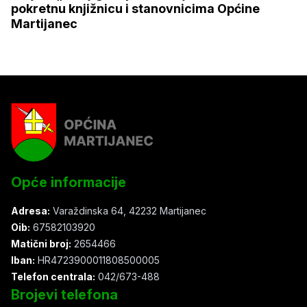
pokretnu knjižnicu i stanovnicima Općine
Martijanec
Opće informacije
Adresa:
Varaždinska 64, 42232 Martijanec
Oib:
67582103920
Matični broj:
2654466
Iban:
HR4723900011808500005
Telefon centrala:
042/673-488
Brojevi telefona