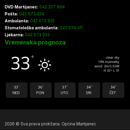
DVD Martijanec:
042 207 894
Pošta:
042 673 474
Ambulanta:
042 673 925
Stomatološka ambulanta:
042 674 011
Ljekarna:
042 673 933
Vremenska prognoza
33
°
clear sky
19% humidity
wind: 2m/s SSW
H 33 • L 31
33
36
37
34
34
°
°
°
°
°
NED
PON
UTO
SRI
ČET
2026 © Sva prava pridržana. Općina Martijanec