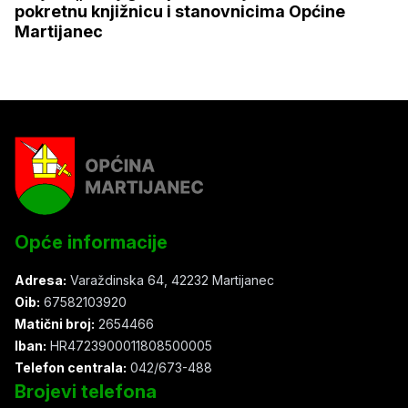
pokretnu knjižnicu i stanovnicima Općine
Martijanec
Opće informacije
Adresa:
Varaždinska 64, 42232 Martijanec
Oib:
67582103920
Matični broj:
2654466
Iban:
HR4723900011808500005
Telefon centrala:
042/673-488
Brojevi telefona