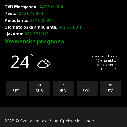
DVD Martijanec:
042 207 894
Pošta:
042 673 474
Ambulanta:
042 673 925
Stomatološka ambulanta:
042 674 011
Ljekarna:
042 673 933
Vremenska prognoza
24
°
overcast clouds
15% humidity
wind: 3m/s N
H 24 • L 24
33
31
34
37
39
°
°
°
°
°
PET
SUB
NED
PON
UTO
2026 © Sva prava pridržana. Općina Martijanec