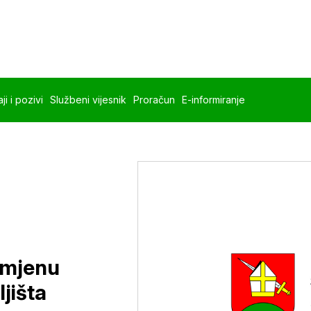
ji i pozivi
Službeni vijesnik
Proračun
E-informiranje
omjenu
jišta