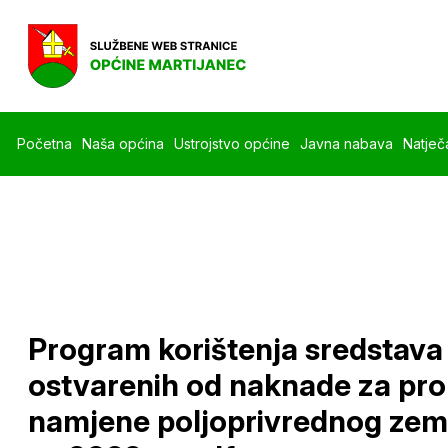
Početna
Naša općina
Ustrojstvo općine
Javna nabava
Natječa
Program korištenja sredstava
ostvarenih od naknade za pr
namjene poljoprivrednog zeml