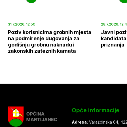
31.7.2026. 12:50
28.7.2026. 12:
Poziv korisnicima grobnih mjesta
Javni pozi
na podmirenje dugovanja za
kandidata 
godišnju grobnu naknadu i
priznanja
zakonskih zateznih kamata
Opće informacije
Adresa:
Varaždinska 64, 422