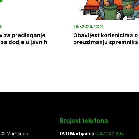
45
28.7.2026. 12:41
v za predlaganje
Obavijest korisnicima o
za dodjelu javnih
preuzimanju spremnika
Brojevi telefona
32 Martijanec
DVD Martijanec:
042 207 894