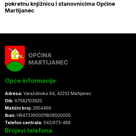
pokretnu knjižnicu i stanovnicima Općine
Martijanec
Opće informacije
Adresa:
Varaždinska 64, 42232 Martijanec
Oib:
67582103920
Matični broj:
2654466
Iban:
HR4723900011808500005
Telefon centrala:
042/673-488
Brojevi telefona