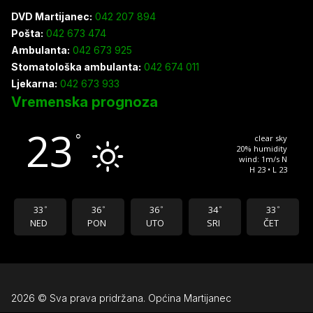
DVD Martijanec:
042 207 894
Pošta:
042 673 474
Ambulanta:
042 673 925
Stomatološka ambulanta:
042 674 011
Ljekarna:
042 673 933
Vremenska prognoza
23
°
clear sky
20% humidity
wind: 1m/s N
H 23 • L 23
33
36
36
34
33
°
°
°
°
°
NED
PON
UTO
SRI
ČET
2026 © Sva prava pridržana. Općina Martijanec