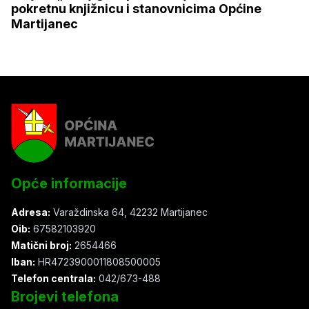
pokretnu knjižnicu i stanovnicima Općine
Martijanec
Opće informacije
Adresa:
Varaždinska 64, 42232 Martijanec
Oib:
67582103920
Matični broj:
2654466
Iban:
HR4723900011808500005
Telefon centrala:
042/673-488
Brojevi telefona