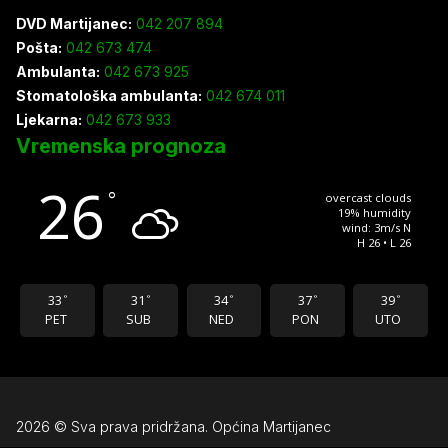
DVD Martijanec:
042 207 894
Pošta:
042 673 474
Ambulanta:
042 673 925
Stomatološka ambulanta:
042 674 011
Ljekarna:
042 673 933
Vremenska prognoza
26
°
overcast clouds
19% humidity
wind: 3m/s N
H 26 • L 26
33
31
34
37
39
°
°
°
°
°
PET
SUB
NED
PON
UTO
2026 © Sva prava pridržana. Općina Martijanec