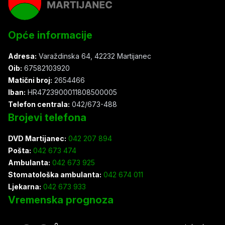
Opće informacije
Adresa:
Varaždinska 64, 42232 Martijanec
Oib:
67582103920
Matični broj:
2654466
Iban:
HR4723900011808500005
Telefon centrala:
042/673-488
Brojevi telefona
DVD Martijanec:
042 207 894
Pošta:
042 673 474
Ambulanta:
042 673 925
Stomatološka ambulanta:
042 674 011
Ljekarna:
042 673 933
Vremenska prognoza