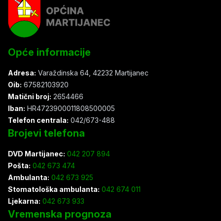
Opće informacije
Adresa:
Varaždinska 64, 42232 Martijanec
Oib:
67582103920
Matični broj:
2654466
Iban:
HR4723900011808500005
Telefon centrala:
042/673-488
Brojevi telefona
DVD Martijanec:
042 207 894
Pošta:
042 673 474
Ambulanta:
042 673 925
Stomatološka ambulanta:
042 674 011
Ljekarna:
042 673 933
Vremenska prognoza