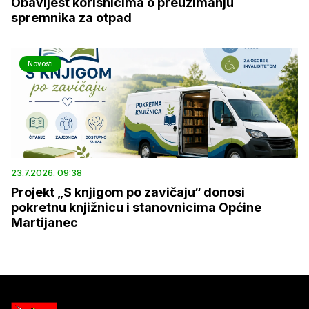
Obavijest korisnicima o preuzimanju
spremnika za otpad
Novosti
23.7.2026. 09:38
Projekt „S knjigom po zavičaju“ donosi
pokretnu knjižnicu i stanovnicima Općine
Martijanec