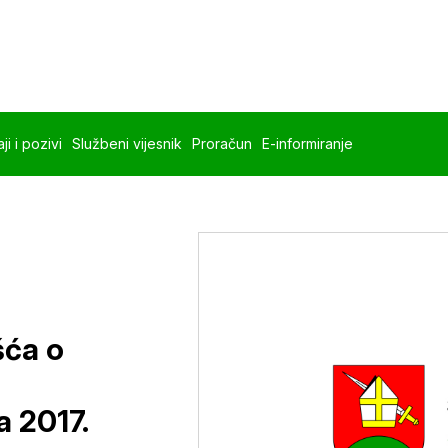
ji i pozivi
Službeni vijesnik
Proračun
E-informiranje
šća o
 2017.