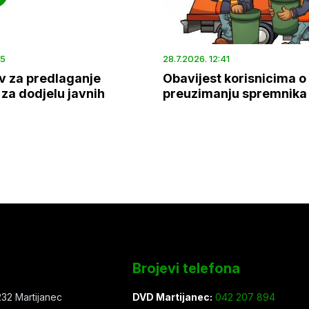
45
28.7.2026. 12:41
v za predlaganje
Obavijest korisnicima o
za dodjelu javnih
preuzimanju spremnika
Brojevi telefona
32 Martijanec
DVD Martijanec:
042 207 894