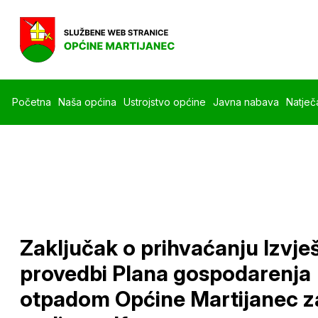
Početna
Naša općina
Ustrojstvo općine
Javna nabava
Natječa
Zaključak o prihvaćanju Izvje
provedbi Plana gospodarenja
otpadom Općine Martijanec za