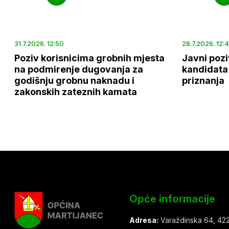
31.7.2026. 12:50
28.7.2026. 12:
Poziv korisnicima grobnih mjesta
Javni pozi
na podmirenje dugovanja za
kandidata 
godišnju grobnu naknadu i
priznanja
zakonskih zateznih kamata
Opće informacije
Adresa:
Varaždinska 64, 422