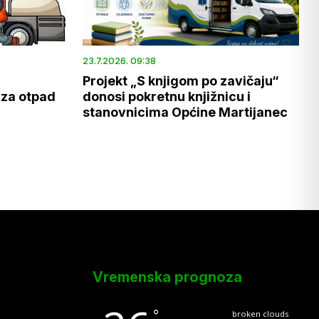
23.7.2026. 09:38
Projekt „S knjigom po zavičaju“
 za otpad
donosi pokretnu knjižnicu i
stanovnicima Općine Martijanec
Vremenska prognoza
°
broken clouds