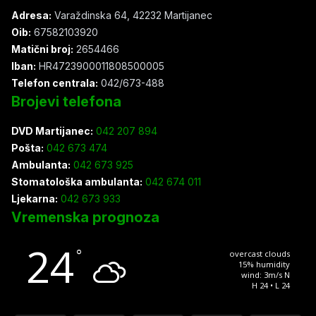
Adresa:
Varaždinska 64, 42232 Martijanec
Oib:
67582103920
Matični broj:
2654466
Iban:
HR4723900011808500005
Telefon centrala:
042/673-488
Brojevi telefona
DVD Martijanec:
042 207 894
Pošta:
042 673 474
Ambulanta:
042 673 925
Stomatološka ambulanta:
042 674 011
Ljekarna:
042 673 933
Vremenska prognoza
24
°
overcast clouds
15% humidity
wind: 3m/s N
H 24 • L 24