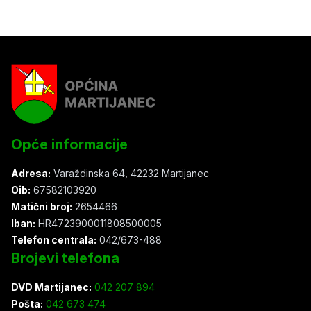
Opće informacije
Adresa:
Varaždinska 64, 42232 Martijanec
Oib:
67582103920
Matični broj:
2654466
Iban:
HR4723900011808500005
Telefon centrala:
042/673-488
Brojevi telefona
DVD Martijanec:
042 207 894
Pošta:
042 673 474