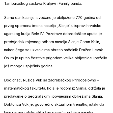
Tamburaškog sastava Kraljevi i Family banda.
Samo dan kasnije, svečano je obilježeno 770 godina od
prvog spomena imena naselja „Slanje“ u ispravi hrvatsko-
ugarskog kralja Bele IV. Pozdrave dobrodošlice uputio je
predsjednik mjesnog odbora naselja Slanje Goran Kelin,
nakon čega se uzvanicima obratio načelnik Dražen Levak.
On im je uputio čestitke prigodom velike obljetnice i poželio
još mnogo uspješnih godina.
Doc.dr.sc. Ružica Vuk sa zagrebačkog Prirodoslovno –
matematičkog fakulteta, koja je rodom iz Slanja, održala je
predavanje o geografskim i povijesnim obilježjima Slanja.
Doktorica Vuk je, govoreći o aktualnom trenutku, istaknula
lošu demografsku sliku kao najveći problem naselja.