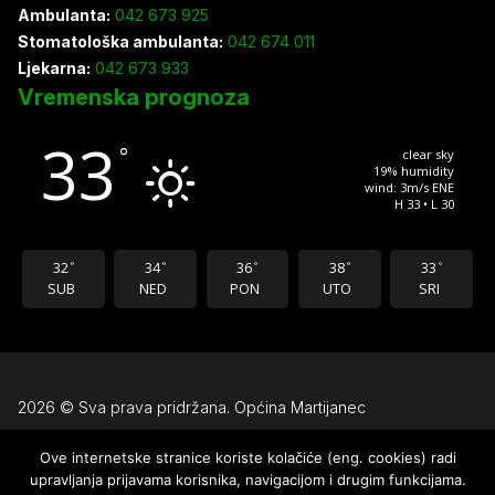
Ambulanta:
042 673 925
Stomatološka ambulanta:
042 674 011
Ljekarna:
042 673 933
Vremenska prognoza
33
°
clear sky
19% humidity
wind: 3m/s ENE
H 33 • L 30
32
34
36
38
33
°
°
°
°
°
SUB
NED
PON
UTO
SRI
2026 © Sva prava pridržana. Općina Martijanec
Ove internetske stranice koriste kolačiće (eng. cookies) radi
Uvjeti korištenja
upravljanja prijavama korisnika, navigacijom i drugim funkcijama.