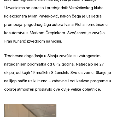
Uzvanicima se obratio i predsjednik Varaždinskog kluba
kolekcionara Milan Pavleković, nakon čega je uslijedila
promocija prigodnog žiga autora Ivana Ploha i omotnice u
koautorstvu s Markom Črepinkom. Svečanost je završio
Fran Kuharić izvedbom na violini.
Trodnevna događanja u Slanju završila su vatrogasnim
natjecanjem podmlatka od 6-12 godina. Natjecalo se 27
ekipa, od kojih 19 muških i 8 ženskih. Sve u svemu, Slanje je
na lijep način uz kulturno – zabavne i edukativne programe u
dobroj atmosferi proslavilo ove dvije velike obljetnice.