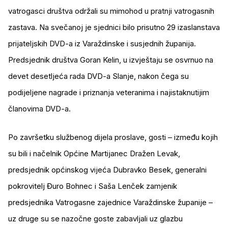
vatrogasci društva održali su mimohod u pratnji vatrogasnih
zastava. Na svečanoj je sjednici bilo prisutno 29 izaslanstava
prijateljskih DVD-a iz Varaždinske i susjednih županija.
Predsjednik društva Goran Kelin, u izvještaju se osvrnuo na
devet desetljeća rada DVD-a Slanje, nakon čega su
podijeljene nagrade i priznanja veteranima i najistaknutijim
članovima DVD-a.
Po završetku službenog dijela proslave, gosti – između kojih
su bili i načelnik Općine Martijanec Dražen Levak,
predsjednik općinskog vijeća Dubravko Besek, generalni
pokrovitelj Đuro Bohnec i Saša Lenček zamjenik
predsjednika Vatrogasne zajednice Varaždinske županije –
uz druge su se nazočne goste zabavljali uz glazbu