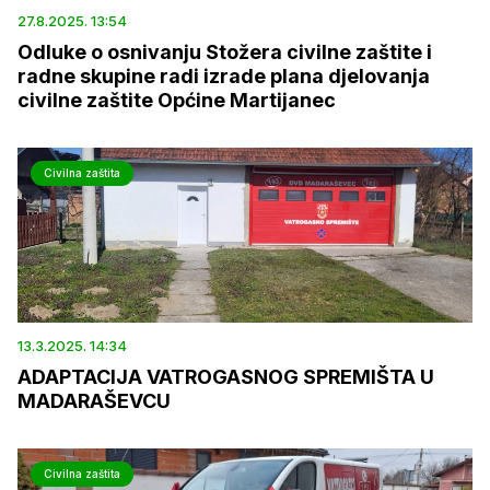
27.8.2025. 13:54
Odluke o osnivanju Stožera civilne zaštite i
radne skupine radi izrade plana djelovanja
civilne zaštite Općine Martijanec
Civilna zaštita
13.3.2025. 14:34
ADAPTACIJA VATROGASNOG SPREMIŠTA U
MADARAŠEVCU
Civilna zaštita