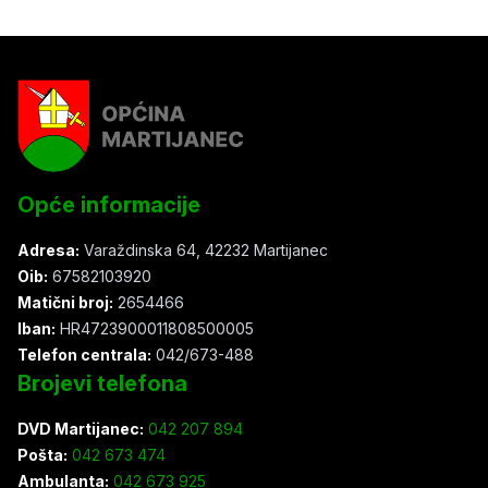
Opće informacije
Adresa:
Varaždinska 64, 42232 Martijanec
Oib:
67582103920
Matični broj:
2654466
Iban:
HR4723900011808500005
Telefon centrala:
042/673-488
Brojevi telefona
DVD Martijanec:
042 207 894
Pošta:
042 673 474
Ambulanta:
042 673 925