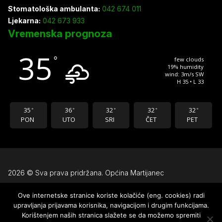
Stomatološka ambulanta:
042 674 011
Ljekarna:
042 673 933
Vremenska prognoza
35
°
few clouds
19% humidity
wind: 3m/s SW
H 35 • L 33
35
36
32
32
32
°
°
°
°
°
PON
UTO
SRI
ČET
PET
2026 © Sva prava pridržana. Općina Martijanec
Ove internetske stranice koriste kolačiće (eng. cookies) radi
Uvjeti korištenja
upravljanja prijavama korisnika, navigacijom i drugim funkcijama.
Pravila privatnosti
Korištenjem naših stranica slažete se da možemo spremiti