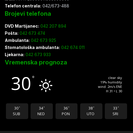
Telefon centrala:
042/673-488
Brojevi telefona
DVD Martijanec:
042 207 894
Pošta:
042 673 474
Ambulanta:
042 673 925
Stomatološka ambulanta:
042 674 011
Ljekarna:
042 673 933
Vremenska prognoza
30
°
clear sky
19% humidity
wind: 2m/s ENE
H 31 • L 30
30
34
36
38
33
°
°
°
°
°
SUB
NED
PON
UTO
SRI