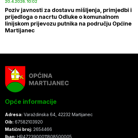
20.4.2026. 10:02
Poziv javnosti za dostavu mišljenja, primjedbi i
prijedloga o nacrtu Odluke o komunalnom
linijskom prijevozu putnika na području Općine
Martijanec
Opće informacije
Adresa:
Varaždinska 64, 42232 Martijanec
Oib:
67582103920
Matični broj:
2654466
Iban:
HR4723900011808500005