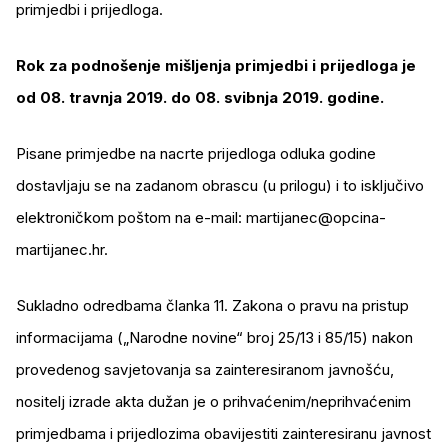
primjedbi i prijedloga.
Rok za podnošenje mišljenja primjedbi i prijedloga je
od 08. travnja 2019. do 08. svibnja 2019. godine.
Pisane primjedbe na nacrte prijedloga odluka godine
dostavljaju se na zadanom obrascu (u prilogu) i to isključivo
elektroničkom poštom na e-mail: martijanec@opcina-
martijanec.hr.
Sukladno odredbama članka 11. Zakona o pravu na pristup
informacijama („Narodne novine“ broj 25/13 i 85/15) nakon
provedenog savjetovanja sa zainteresiranom javnošću,
nositelj izrade akta dužan je o prihvaćenim/neprihvaćenim
primjedbama i prijedlozima obavijestiti zainteresiranu javnost