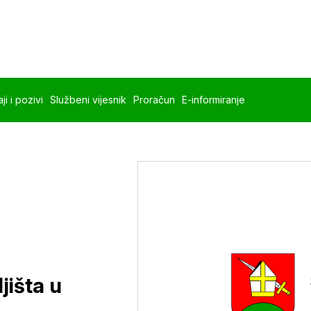
ji i pozivi
Službeni vijesnik
Proračun
E-informiranje
jišta u