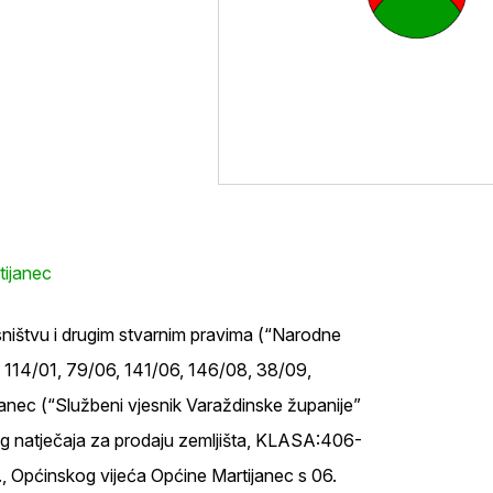
tijanec
sništvu i drugim stvarnim pravima (“Narodne
, 114/01, 79/06, 141/06, 146/08, 38/09,
janec (“Službeni vjesnik Varaždinske županije”
vnog natječaja za prodaju zemljišta, KLASA:406-
 Općinskog vijeća Općine Martijanec s 06.