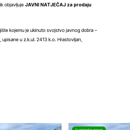
ik objavljuje
JAVNI NATJEČAJ za prodaju
jište kojemu je ukinuto svojstvo javnog dobra –
 upisane u z.k.ul. 2413 k.o. Hrastovljan,
Iz općinske uprave