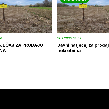
51
19.9.2025. 13:57
TJEČAJ ZA PRODAJU
Javni natječaj za proda
INA
nekretnina