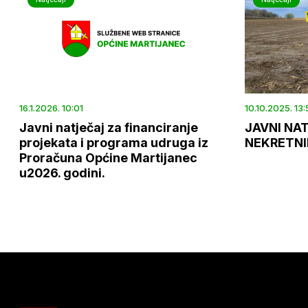
16.1.2026. 10:01
10.10.2025. 13:
Javni natječaj za financiranje
JAVNI NA
projekata i programa udruga iz
NEKRETN
Proračuna Općine Martijanec
u2026. godini.